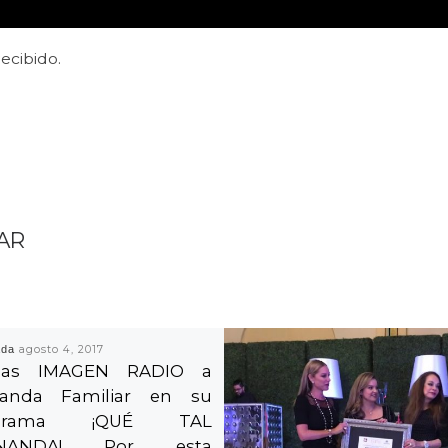
recibido.
AR
ada
agosto 4, 2017
cias IMAGEN RADIO a
nanda Familiar en su
ograma ¡QUÉ TAL
RNANDA! Por esta