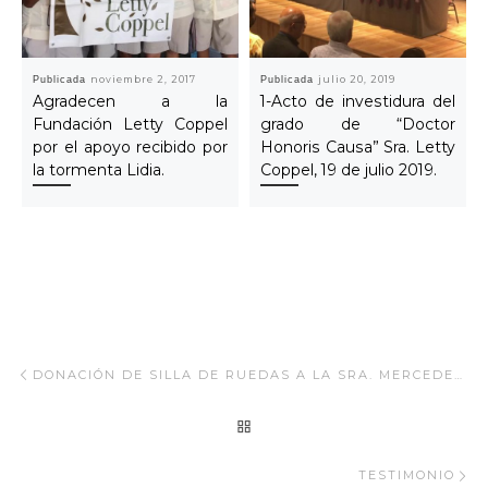
Publicada
noviembre 2, 2017
Publicada
julio 20, 2019
Agradecen a la
1-Acto de investidura del
Fundación Letty Coppel
grado de “Doctor
por el apoyo recibido por
Honoris Causa” Sra. Letty
la tormenta Lidia.
Coppel, 19 de julio 2019.
Navegar Artículo
Artículo anterior
DONACIÓN DE SILLA DE RUEDAS A LA SRA. MERCEDES REYES
REGRESAR A LA LISTA
Ar
TESTIMONIO