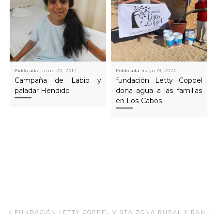
Publicada
junio 20, 2017
Publicada
mayo 19, 2020
Campaña de Labio y
fundación Letty Coppel
paladar Hendido
dona agua a las familias
en Los Cabos.
Navegar Artículo
Artículo anterior
FUNDACIÓN LETTY COPPEL VISTA ZONA RURAL Y RANCHERÍAS LA PAZ B.C.S.