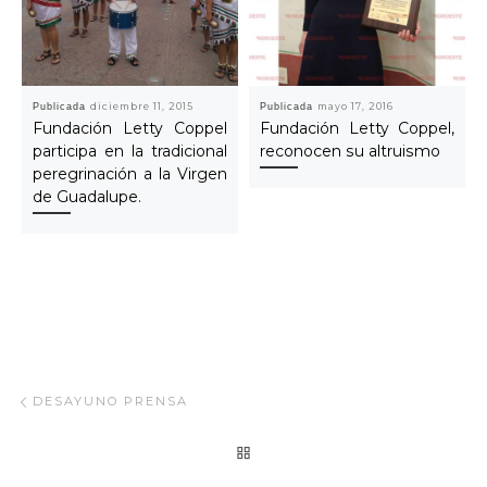
Publicada
diciembre 11, 2015
Publicada
mayo 17, 2016
Fundación Letty Coppel
Fundación Letty Coppel,
participa en la tradicional
reconocen su altruismo
peregrinación a la Virgen
de Guadalupe.
Navegar Artículo
Artículo anterior
DESAYUNO PRENSA
REGRESAR A LA LISTA
Ar