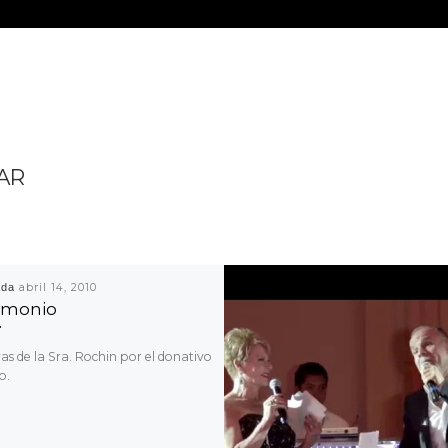
AR
ada
abril 14, 2010
imonio
as de la Sra. Rochin por el donativo
o.