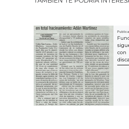
TAMBIEN TE PODRÍA INTERES
Public
Fun
sigu
con
disc