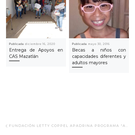
Publicada
diciembre 16, 2020
Publicada
mayo 30, 2016
Entrega de Apoyos en
Becas a niños con
CAS Mazatlán
capacidades diferentes y
adultos mayores
Navegar Artículo
Artículo anterior
FUNDACIÓN LETTY COPPEL APADRINA PROGRAMA “ADOPTA UN ADULTO MAYOR”