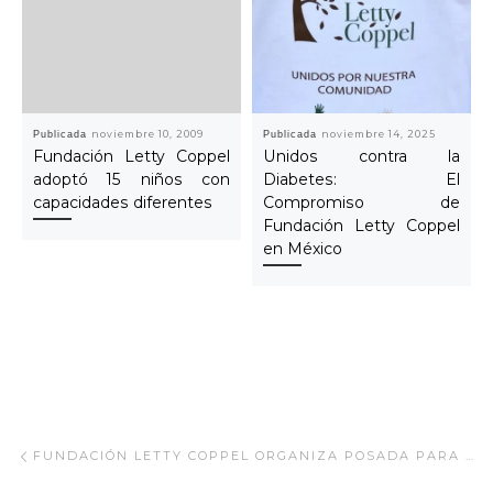
Publicada
noviembre 10, 2009
Publicada
noviembre 14, 2025
Fundación Letty Coppel
Unidos contra la
adoptó 15 niños con
Diabetes: El
capacidades diferentes
Compromiso de
Fundación Letty Coppel
en México
Navegar Artículo
Artículo anterior
FUNDACIÓN LETTY COPPEL ORGANIZA POSADA PARA LOS NIÑOS CON DISCAPACIDAD Y CÁNCER