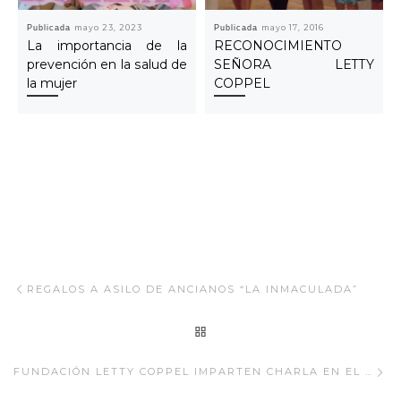
Publicada
mayo 23, 2023
Publicada
mayo 17, 2016
La importancia de la
RECONOCIMIENTO
prevención en la salud de
SEÑORA LETTY
la mujer
COPPEL
Navegar Artículo
Artículo anterior
REGALOS A ASILO DE ANCIANOS “LA INMACULADA”
REGRESAR A LA LISTA
Ar
FUNDACIÓN LETTY COPPEL IMPARTEN CHARLA EN EL CECYTE 07 DE SAN JOSÉ DEL CABO.