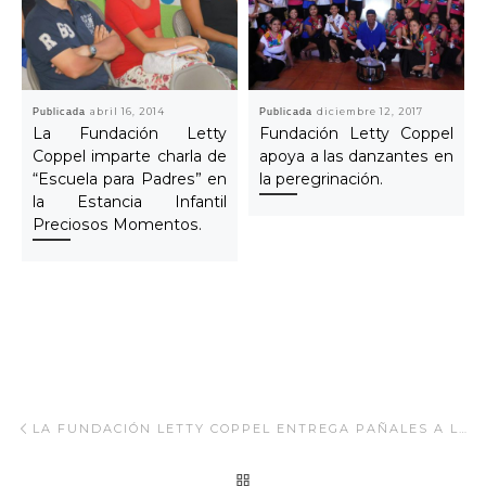
Publicada
abril 16, 2014
Publicada
diciembre 12, 2017
La Fundación Letty
Fundación Letty Coppel
Coppel imparte charla de
apoya a las danzantes en
“Escuela para Padres” en
la peregrinación.
la Estancia Infantil
Preciosos Momentos.
Navegar Artículo
Artículo anterior
LA FUNDACIÓN LETTY COPPEL ENTREGA PAÑALES A LA ASOCIACIÓN UNIDOS POR LA DISCAPACIDAD EN LOS CABOS.
REGRESAR A LA LISTA