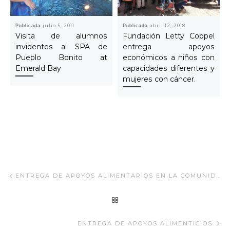
Publicada
julio 5, 2011
Publicada
abril 12, 2018
Visita de alumnos
Fundación Letty Coppel
invidentes al SPA de
entrega apoyos
Pueblo Bonito at
económicos a niños con
Emerald Bay
capacidades diferentes y
mujeres con cáncer.
Navegar Artículo
Artículo anterior
ENTREGA DE APOYOS ALIMENTARIOS EN LA COMUNIDAD DE MÁRMOL.
REGRESAR A LA LISTA
Ar
ENTREGA DE APOYOS ALIMENTICIOS.