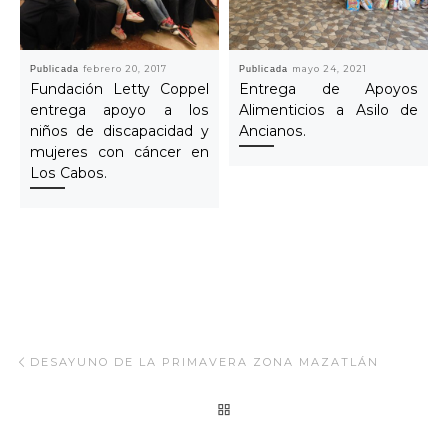
Publicada
febrero 20, 2017
Publicada
mayo 24, 2021
Fundación Letty Coppel
Entrega de Apoyos
entrega apoyo a los
Alimenticios a Asilo de
niños de discapacidad y
Ancianos.
mujeres con cáncer en
Los Cabos.
Navegar Artículo
Artículo anterior
DESAYUNO DE LA PRIMAVERA ZONA MAZATLÁN
REGRESAR A LA LISTA
Ar