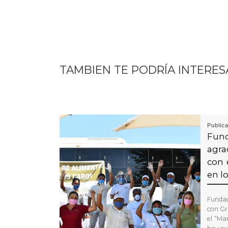
TAMBIEN TE PODRÍA INTERES
Public
Fun
agra
con 
en l
Fundac
con Gr
el “Ma