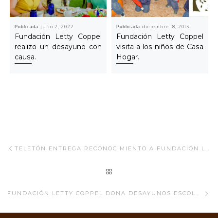
Publicada
julio 2, 2022
Publicada
diciembre 18, 2013
Fundación Letty Coppel
Fundación Letty Coppel
realizo un desayuno con
visita a los niños de Casa
causa.
Hogar.
Navegar Artículo
Artículo anterior
TELETÓN ENTREGA RECONOCIMIENTO A FUNDACIÓN LETTY COPPEL EN CABO SAN LUCAS BAJA CALIFORNIA SUR.
REGRESAR A LA LISTA
Ar
FUNDACIÓN LETTY COPPEL DONA DESAYUNOS ESCOLARES A LOS NIÑOS EN LAS COLONIAS DE CABO SAN LUCAS BAJA CALIFORNIA SUR.