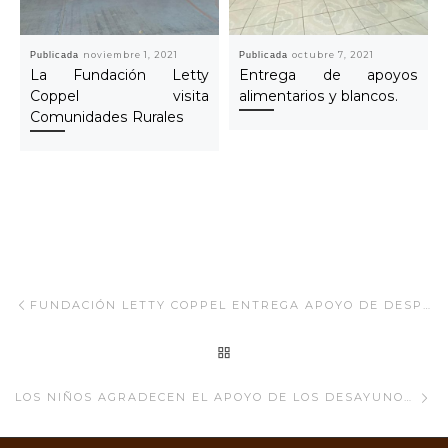
Publicada
noviembre 1, 2021
Publicada
octubre 7, 2021
La Fundación Letty
Entrega de apoyos
Coppel visita
alimentarios y blancos.
Comunidades Rurales
Navegar Artículo
Artículo anterior
FUNDACIÓN LETTY COPPEL ENTREGA APOYO DE DESPENSAS A LOS ADULTOS MAYORES.
REGRESAR A LA LISTA
Ar
LOS NIÑOS AGRADECEN EL APOYO DE LOS DESAYUNOS ESCOLARES, PROGRAMA SEMANAL FIJO.