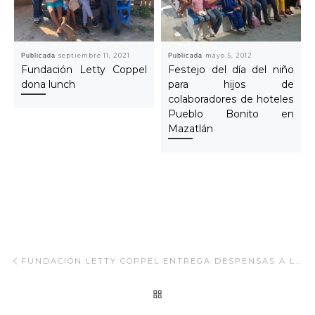
Publicada
septiembre 11, 2021
Publicada
mayo 5, 2012
Fundación Letty Coppel
Festejo del día del niño
dona lunch
para hijos de
colaboradores de hoteles
Pueblo Bonito en
Mazatlán
Navegar Artículo
Artículo anterior
FUNDACIÓN LETTY COPPEL ENTREGA DESPENSAS A LOS ADULTOS MAYORES, MES DE AGOSTO 2019
REGRESAR A LA LISTA