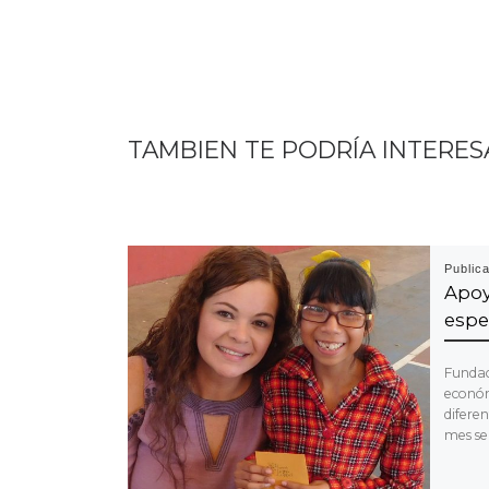
TAMBIEN TE PODRÍA INTERES
Public
Apoy
espe
Fundac
econó
difere
mes se