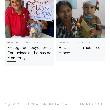
Publicada
junio 22, 2021
Publicada
junio 29, 2017
Entrega de apoyos en la
Becas a niños con
Comunidad de Lomas de
cáncer
Monterrey
Navegar Artículo
Artículo anterior
¿CÓMO SE LUCHA CONTRA LA DIABETES EN MÉXICO JUNTO A LAS FUNDACIONES EN MÉXICO?