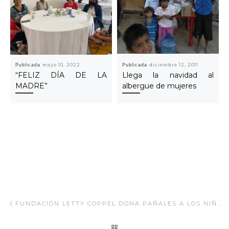
Publicada
mayo 10, 2022
Publicada
diciembre 12, 2011
“FELIZ DÍA DE LA
Llega la navidad al
MADRE”
albergue de mujeres
Navegar Artículo
Artículo anterior
FUNDACIÓN LETTY COPPEL DONA PAÑALES A LOS NIÑOS DE DIFERENTES DISCAPACIDADES EN LOS CABOS.
REGRESAR A LA LISTA