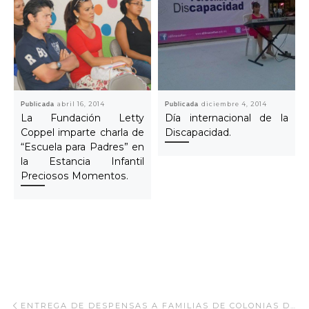
Publicada
abril 16, 2014
Publicada
diciembre 4, 2014
La Fundación Letty
Día internacional de la
Coppel imparte charla de
Discapacidad.
“Escuela para Padres” en
la Estancia Infantil
Preciosos Momentos.
Navegar Artículo
Artículo anterior
ENTREGA DE DESPENSAS A FAMILIAS DE COLONIAS DE BAJOS RECURSOS