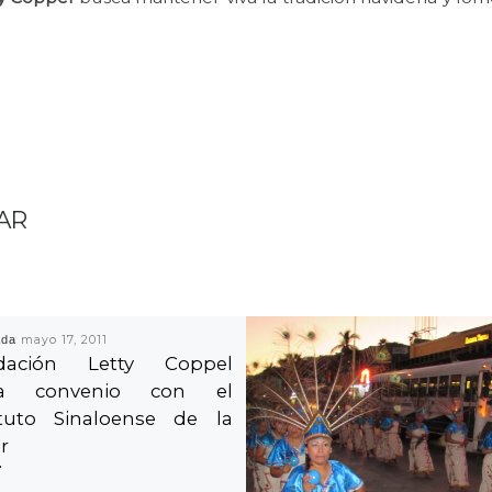
AR
ada
mayo 17, 2011
dación Letty Coppel
ma convenio con el
ituto Sinaloense de la
r