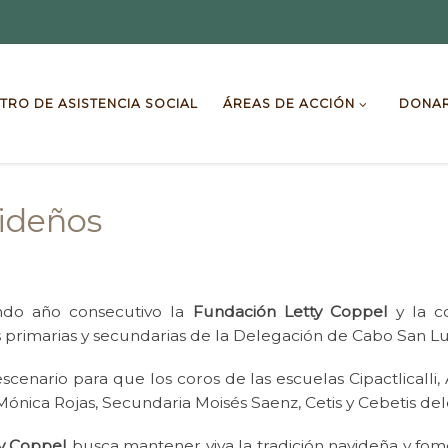
TRO DE ASISTENCIA SOCIAL
ÁREAS DE ACCIÓN
DONA
videños
do año consecutivo la
Fundación Letty Coppel
y la c
 primarias y secundarias de la Delegación de Cabo San Lu
escenario para que los coros de las escuelas Cipactlicalli,
ónica Rojas, Secundaria Moisés Saenz, Cetis y Cebetis delei
y Coppel
busca mantener viva la tradición navideña y fo