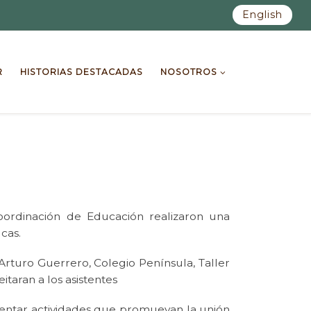
English
R
HISTORIAS DESTACADAS
NOSOTROS
oordinación de Educación realizaron una
cas.
 Arturo Guerrero, Colegio Península, Taller
taran a los asistentes
mentar actividades que promuevan la unión