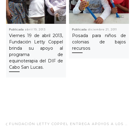
Publicada
abril 19, 2013
Publicada
diciembre 21, 2011
Viernes 19 de abril 2013,
Posada para niños de
Fundación Letty Coppel
colonias de bajos
brinda su apoyo al
recursos
programa de
equinoterapia del DIF de
Cabo San Lucas.
Navegar Artículo
Artículo anterior
FUNDACIÓN LETTY COPPEL ENTREGA APOYOS A LOS NIÑOS DE DIFERENTES DISCAPACIDADES Y MUJERES CON CÁNCER.