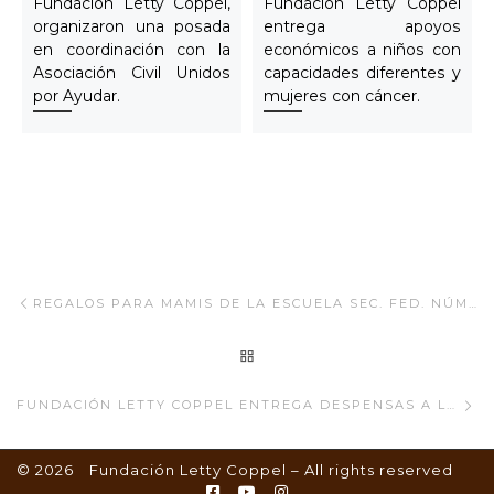
Fundación Letty Coppel,
Fundación Letty Coppel
organizaron una posada
entrega apoyos
en coordinación con la
económicos a niños con
Asociación Civil Unidos
capacidades diferentes y
por Ayudar.
mujeres con cáncer.
Navegar Artículo
Artículo anterior
REGALOS PARA MAMIS DE LA ESCUELA SEC. FED. NÚM. 4
REGRESAR A LA LISTA
Ar
FUNDACIÓN LETTY COPPEL ENTREGA DESPENSAS A LOS ADULTOS MAYORES EN LOS CABOS.
© 2026
Fundación Letty Coppel
– All rights reserved