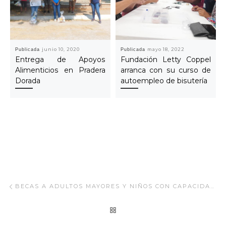
Publicada
junio 10, 2020
Publicada
mayo 18, 2022
Entrega de Apoyos
Fundación Letty Coppel
Alimenticios en Pradera
arranca con su curso de
Dorada
autoempleo de bisutería
Navegar Artículo
Artículo anterior
BECAS A ADULTOS MAYORES Y NIÑOS CON CAPACIDADES DIFERENTES
REGRESAR A LA LISTA
Ar