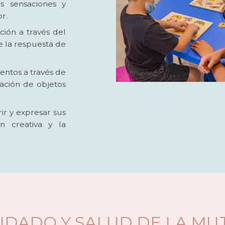
s sensaciones y
r.
ión a través del
e la respuesta de
entos a través de
ización de objetos
r y expresar sus
n creativa y la
IDADO Y SALUD DE LA MU