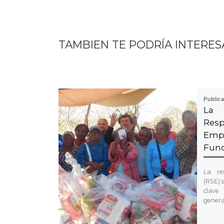
TAMBIEN TE PODRÍA INTERES
Public
La 
Res
Em
Fund
La res
(RSE) 
clave
genera