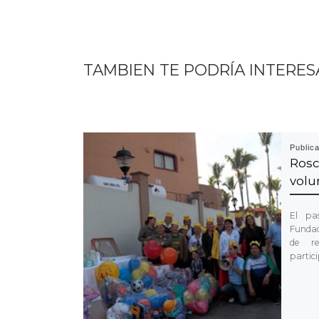
TAMBIEN TE PODRÍA INTERES
Public
Ro
volu
El pa
Fundac
de re
partici