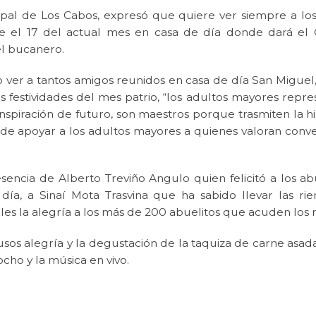
pal de Los Cabos, expresó que quiere ver siempre a los 
e el 17 del actual mes en casa de día donde dará el 
el bucanero.
o ver a tantos amigos reunidos en casa de día San Miguel
 las festividades del mes patrio, “los adultos mayores repr
inspiración de futuro, son maestros porque trasmiten la hi
 apoyar a los adultos mayores a quienes valoran conven
sencia de Alberto Treviño Angulo quien felicitó a los ab
ía, a Sinaí Mota Trasvina que ha sabido llevar las r
es la alegría a los más de 200 abuelitos que acuden los m
s alegría y la degustación de la taquiza de carne asada,
ocho y la música en vivo.