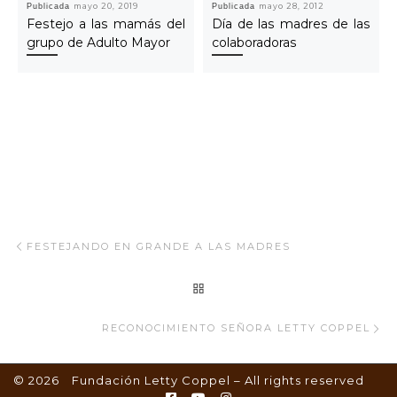
Publicada
mayo 20, 2019
Publicada
mayo 28, 2012
Festejo a las mamás del
Día de las madres de las
grupo de Adulto Mayor
colaboradoras
Navegar Artículo
Artículo anterior
FESTEJANDO EN GRANDE A LAS MADRES
REGRESAR A LA LISTA
Ar
RECONOCIMIENTO SEÑORA LETTY COPPEL
© 2026
Fundación Letty Coppel
– All rights reserved