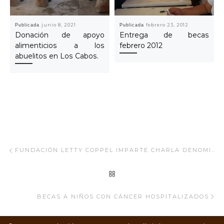
Publicada
junio 8, 2021
Publicada
febrero 23, 2012
Donación de apoyo
Entrega de becas
alimenticios a los
febrero 2012
abuelitos en Los Cabos.
Navegar Artículo
Artículo anterior
FUNDACIÓN LETTY COPPEL IMPARTE CHARLA DENOMINADO “LOS SAPOS QUE HE BESADO” EN EL SALÓN LA COSTA DEL HOTEL PUEBLO BONITO ROSE DIRIGIDO A LOS COLABORADORES.
REGRESAR A LA LISTA
Ar
BECAS A NIÑOS CON CÁNCER HOSPITALIZADOS