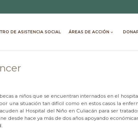
TRO DE ASISTENCIA SOCIAL
ÁREAS DE ACCIÓN
DONA
áncer
ecas a niños que se encuentran internados en el hospita
r una situación tan difícil como en estos casos la enfer
e acuden al Hospital del Niño en Culiacán para ser tratad
tiene desde hace ya más de dos años apoyando económicame
.