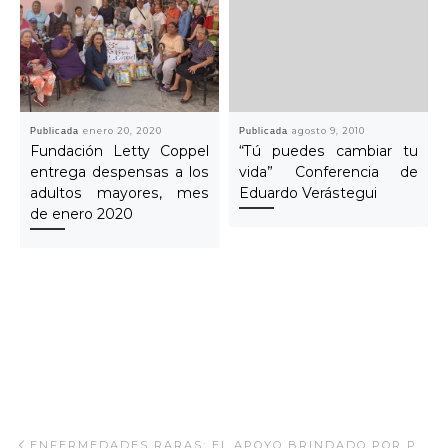
Publicada
enero 20, 2020
Publicada
agosto 9, 2010
Fundación Letty Coppel
“Tú puedes cambiar tu
entrega despensas a los
vida” Conferencia de
adultos mayores, mes
Eduardo Verástegui
de enero 2020
Navegar Artículo
Artículo anterior
ENFERMEDADES RARAS: EL APOYO BRINDADO POR PROGRAMAS SOCIALES DE SALUD EN MÉXICO