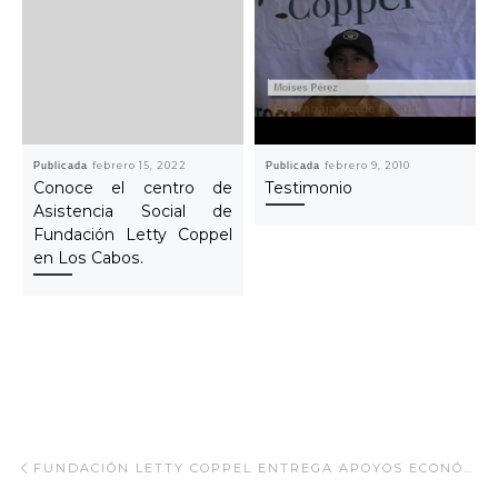
Publicada
febrero 15, 2022
Publicada
febrero 9, 2010
Conoce el centro de
Testimonio
Asistencia Social de
Fundación Letty Coppel
en Los Cabos.
Navegar Artículo
Artículo anterior
FUNDACIÓN LETTY COPPEL ENTREGA APOYOS ECONÓMICOS A NIÑOS CON CAPACIDADES DIFERENTES Y MUJERES CON CÁNCER.