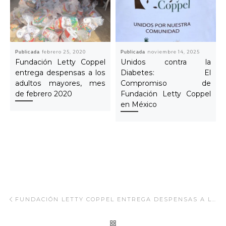
Publicada
febrero 25, 2020
Publicada
noviembre 14, 2025
Fundación Letty Coppel
Unidos contra la
entrega despensas a los
Diabetes: El
adultos mayores, mes
Compromiso de
de febrero 2020
Fundación Letty Coppel
en México
Navegar Artículo
Artículo anterior
FUNDACIÓN LETTY COPPEL ENTREGA DESPENSAS A LOS ADULTOS MAYORES.
REGRESAR A LA LISTA