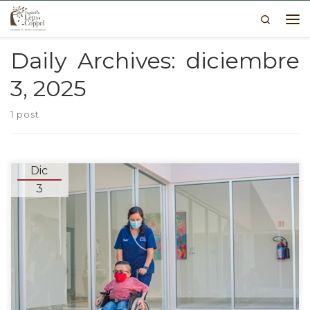
Search
Skip to content
Me
Daily Archives:
diciembre
3, 2025
1 post
Dic
3