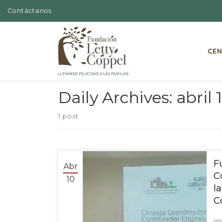
Contáctanos
Skip to content
CEN
Daily Archives:
abril 
1 post
F
Abr
C
10
l
C
co