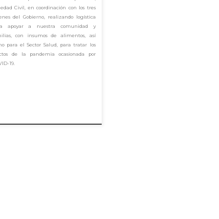
iedad Civil, en coordinación con los tres
enes del Gobierno, realizando logística
ra apoyar a nuestra comunidad y
ilias, con insumos de alimentos, así
o para el Sector Salud, para tratar los
ectos de la pandemia ocasionada por
ID-19.