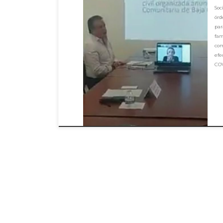
Soc
órd
pa
fam
com
ef
COV