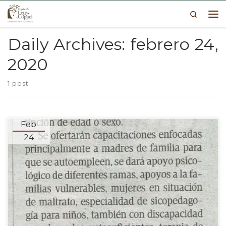
Search
Skip to content
Me
Daily Archives:
febrero 24,
2020
1 post
Feb
24