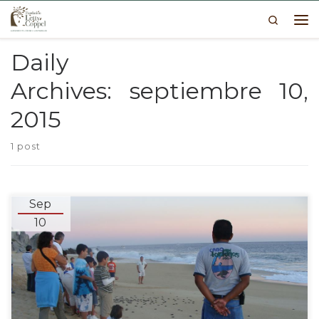
Search
Skip to content
Me
Daily
Archives:
septiembre 10,
2015
1 post
Sep
10